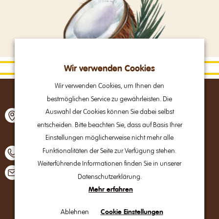
Wir verwenden Cookies
Wir verwenden Cookies, um Ihnen den
bestmöglichen Service zu gewährleisten. Die
Alpine Brands GmbH & Co Kg
Auswahl der Cookies können Sie dabei selbst
Gmundner Straße 27
entscheiden. Bitte beachten Sie, dass auf Basis Ihrer
A – 4800 Attnang-Puchheim
Einstellungen möglicherweise nicht mehr alle
Funktionalitäten der Seite zur Verfügung stehen.
+43 7674 64 222
Weiterführende Informationen finden Sie in unserer
office@alpinebrands.at
Datenschutzerklärung.
Mehr erfahren
B2B
Ablehnen
Cookie Einstellungen