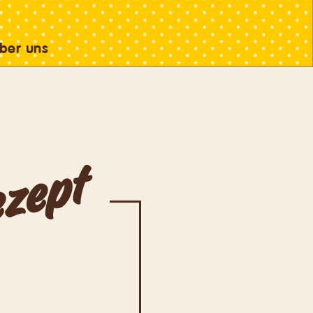
ber uns
zept