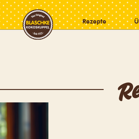
Rezepte
Ü
Re