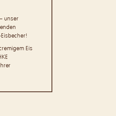
 – unser
chenden
Eisbecher!
cremigem Eis
HKE
ahrer