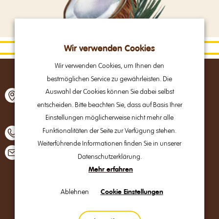
Wir verwenden Cookies
Wir verwenden Cookies, um Ihnen den
bestmöglichen Service zu gewährleisten. Die
Alpine Brands GmbH & Co Kg
Auswahl der Cookies können Sie dabei selbst
Gmundner Straße 27
entscheiden. Bitte beachten Sie, dass auf Basis Ihrer
A – 4800 Attnang-Puchheim
Einstellungen möglicherweise nicht mehr alle
Funktionalitäten der Seite zur Verfügung stehen.
+43 7674 64 222
Weiterführende Informationen finden Sie in unserer
office@alpinebrands.at
Datenschutzerklärung.
Mehr erfahren
B2B
Ablehnen
Cookie Einstellungen
Impressum